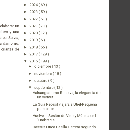
►
2024
( 69 )
►
2023
( 59 )
►
2022
( 61 )
►
2021
( 23 )
 elaborar un
abeo y una
►
2020
( 12 )
rea, Salvia,
►
2019
( 6 )
, Cardamomo,
►
2018
( 65 )
 crianza de
►
2017
( 129 )
▼
2016
( 199 )
►
diciembre
( 13 )
►
noviembre
( 18 )
►
octubre
( 9 )
▼
septiembre
( 12 )
Valsangiacomo Reserva, la elegancia de
un vermut
La Guía Repsol viajará a Utiel-Requena
para catar ...
Vuelve la Sesión de Vino y Música en L
´Umbracle
Bassus Finca Casilla Herrera segundo