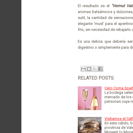
El resultado es el
"Vermut Val
aromas balsámicos y dulzones, 
sutil, la cantidad de sensacio
elegante 'must' para el aperiti
frío, sin necesidad de rebajarlo 
Es una delicia que debería se
digestivo o simplemente para dis
RELATED POSTS:
Cero Coma Spark
La bodega valenc
mercado de los 
personas cuya re
Visitamos el Cel
En este cálido, 
província de Val
Moixent (o Mog