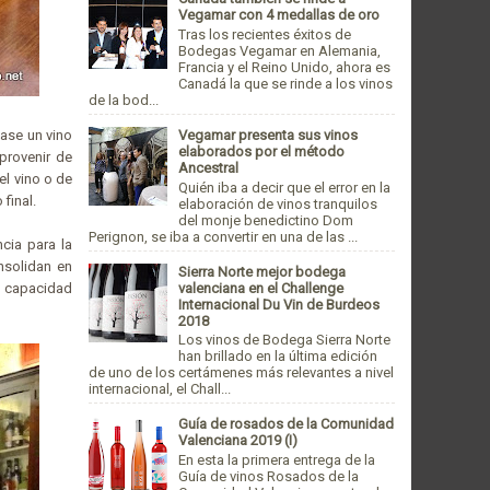
Vegamar con 4 medallas de oro
Tras los recientes éxitos de
Bodegas Vegamar en Alemania,
Francia y el Reino Unido, ahora es
Canadá la que se rinde a los vinos
de la bod...
Vegamar presenta sus vinos
ase un vino
elaborados por el método
provenir de
Ancestral
el vino o de
Quién iba a decir que el error en la
final.
elaboración de vinos tranquilos
del monje benedictino Dom
Perignon, se iba a convertir en una de las ...
ncia para la
nsolidan en
Sierra Norte mejor bodega
valenciana en el Challenge
n capacidad
Internacional Du Vin de Burdeos
2018
Los vinos de Bodega Sierra Norte
han brillado en la última edición
de uno de los certámenes más relevantes a nivel
internacional, el Chall...
Guía de rosados de la Comunidad
Valenciana 2019 (I)
En esta la primera entrega de la
Guía de vinos Rosados de la