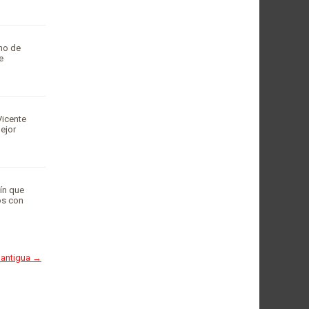
ino de
e
Vicente
ejor
ín que
os con
 antigua →