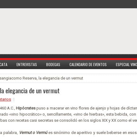
 CATA
ENTREVISTAS
BODEGAS
CALENDARIO DE EVENTOS
ESPECIAL VI
sangiacomo Reserva, la elegancia de un vermut
la elegancia de un vermut
tarios
 460 A.C.,
Hipócrates
puso a macerar en vino flores de ajenjo y hojas de díct
mado «vino hipocrático» o, sencillamente, «vino de hierbas», esta bebida, con
as con recetas casi secretas se consolidó en los siglos XIX y XX como el ve
ia palabra,
Vermut o Vermú
es sinónimo de aperitivo y suele beberse en es