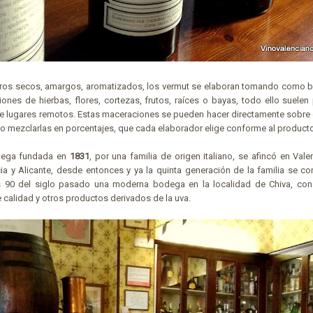
tros secos, amargos, aromatizados, los vermut se elaboran tomando como b
nes de hierbas, flores, cortezas, frutos, raíces o bayas, todo ello suelen 
de lugares remotos. Estas maceraciones se pueden hacer directamente sobre 
 mezclarlas en porcentajes, que cada elaborador elige conforme al producto 
dega fundada en
1831
, por una familia de origen italiano, se afincó en Vale
ia y Alicante, desde entonces y ya la quinta generación de la familia se co
os 90 del siglo pasado una moderna bodega en la localidad de Chiva, co
e calidad y otros productos derivados de la uva.