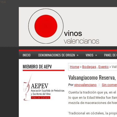
164
»
»
INICIO
DENOMINACIONES DE ORIGEN
VINOS
PANEL DE
MIEMBRO DE AEPV
Home
»
Bodegas
,
Evento
» Val
Valsangiacomo Reserva, 
Por
vinovalenciano
Sin comen
Cuenta la tradición que ya, en el
lo que en la Edad Media fue lla
mezcla de maceraciones de hierb
Tradicional en cócteles, la prop