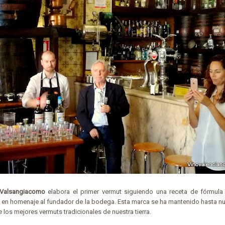
 Valsangiacomo
elabora el primer vermut siguiendo una receta de fórmula t
, en homenaje al fundador de la bodega. Esta marca se ha mantenido hasta n
los mejores vermuts tradicionales de nuestra tierra.