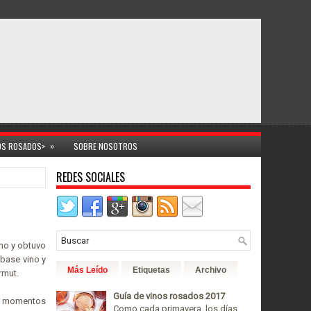
»
NOS ROSADOS>
SOBRE NOSOTROS
REDES SOCIALES
amo y obtuvo
 base vino y
Más Leído
Etiquetas
Archivo
rmut.
Guía de vinos rosados 2017
os momentos
Como cada primavera, los días