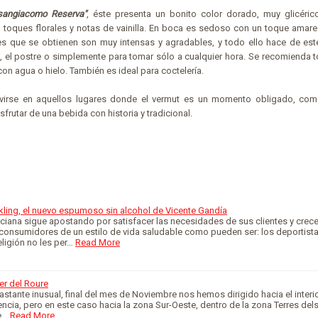
sangiacomo Reserva"
, éste presenta un bonito color dorado, muy glicéric
toques florales y notas de vainilla. En boca es sedoso con un toque amar
nes que se obtienen son muy intensas y agradables, y todo ello hace de est
vo, el postre o simplemente para tomar sólo a cualquier hora. Se recomienda
con agua o hielo. También es ideal para coctelería.
rvirse en aquellos lugares donde el vermut es un momento obligado, como
frutar de una bebida con historia y tradicional.
ling, el nuevo espumoso sin alcohol de Vicente Gandía
iana sigue apostando por satisfacer las necesidades de sus clientes y crecer
consumidores de un estilo de vida saludable como pueden ser: los deportista
ligión no les per…
Read More
ler del Roure
bastante inusual, final del mes de Noviembre nos hemos dirigido hacia el interio
encia, pero en este caso hacia la zona Sur-Oeste, dentro de la zona Terres dels
e…
Read More