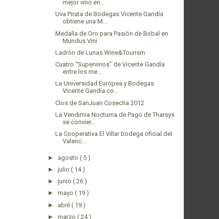
mejor vino en...
Uva Pirata de Bodegas Vicente Gandía
obtiene una M...
Medalla de Oro para Pasión de Bobal en
Mundus Vini
Ladrón de Lunas Wine&Tourism
Cuatro “Supervinos” de Vicente Gandía
entre los me...
La Universidad Europea y Bodegas
Vicente Gandía co...
Clos de SanJuan Cosecha 2012
La Vendimia Nocturna de Pago de Tharsys
se convier...
La Cooperativa El Villar bodega oficial del
Valenc...
►
agosto
( 5 )
►
julio
( 14 )
►
junio
( 26 )
►
mayo
( 19 )
►
abril
( 19 )
►
marzo
( 24 )