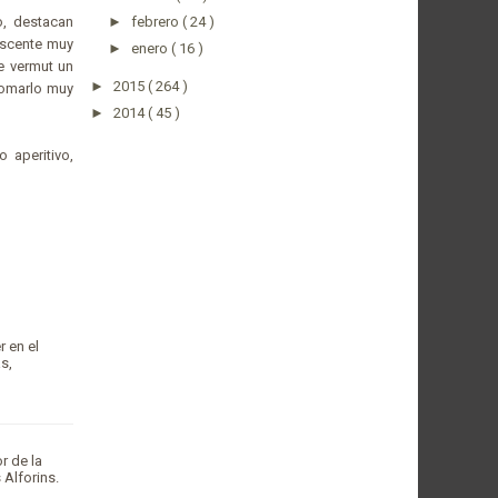
o, destacan
►
febrero
( 24 )
escente muy
►
enero
( 16 )
e vermut un
►
2015
( 264 )
 tomarlo muy
►
2014
( 45 )
 aperitivo,
 en el
s,
r de la
 Alforins.