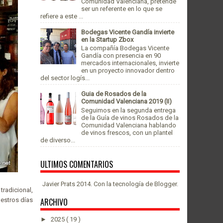
Comunidad Valenciana, pretende
ser un referente en lo que se
refiere a este ...
Bodegas Vicente Gandía invierte
en la Startup Zbox
La compañía Bodegas Vicente
Gandía con presencia en 90
mercados internacionales, invierte
en un proyecto innovador dentro
del sector logís...
Guia de Rosados de la
Comunidad Valenciana 2019 (II)
Seguimos en la segunda entrega
de la Guía de vinos Rosados de la
Comunidad Valenciana hablando
de vinos frescos, con un plantel
de diverso...
ULTIMOS COMENTARIOS
Javier Prats 2014. Con la tecnología de
Blogger
.
radicional,
ARCHIVO
uestros días
►
2025
( 19 )