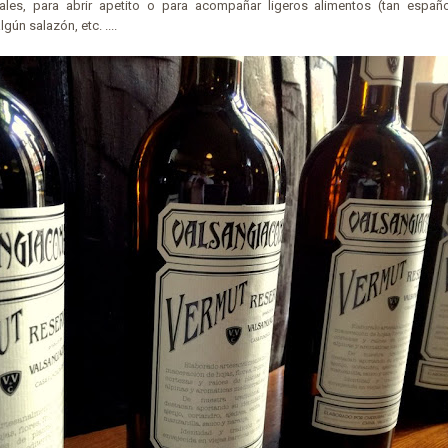
pales, para abrir apetito o para acompañar ligeros alimentos (tan espa
gún salazón, etc. ....