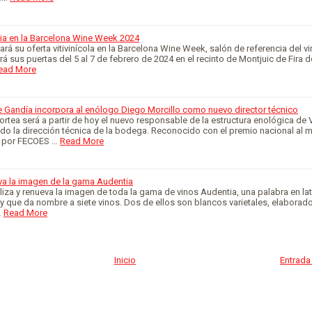
ia en la Barcelona Wine Week 2024
ará su oferta vitivinícola en la Barcelona Wine Week, salón de referencia del v
rá sus puertas del 5 al 7 de febrero de 2024 en el recinto de Montjuic de Fira d
ead More
 Gandía incorpora al enólogo Diego Morcillo como nuevo director técnico
ortea será a partir de hoy el nuevo responsable de la estructura enológica de 
o la dirección técnica de la bodega. Reconocido con el premio nacional al m
 por FECOES …
Read More
va la imagen de la gama Audentia
iza y renueva la imagen de toda la gama de vinos Audentia, una palabra en lat
e’ y que da nombre a siete vinos. Dos de ellos son blancos varietales, elaborad
…
Read More
Inicio
Entrada