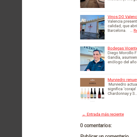
Vinos DO Valenc
Valencia present
calidad, que abri
Barcelona. …
R
Bodegas Vicente
Diego Morcillo F
Gandía, asumiend
enólogo del año
Murviedro renue
Murviedro actual
significa ‘coraj
Chardonnay y S
← Entrada más reciente
0 comentarios:
Publicar un comentario