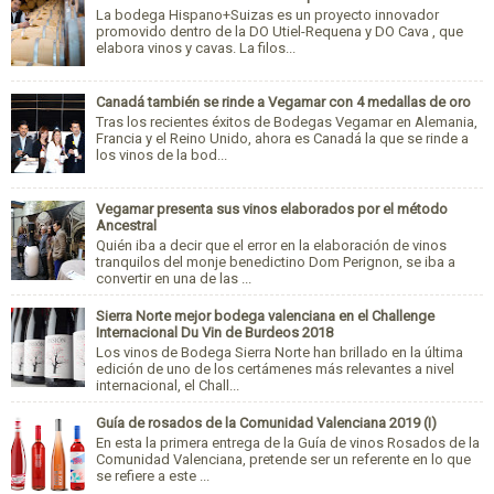
La bodega Hispano+Suizas es un proyecto innovador
promovido dentro de la DO Utiel-Requena y DO Cava , que
elabora vinos y cavas. La filos...
Canadá también se rinde a Vegamar con 4 medallas de oro
Tras los recientes éxitos de Bodegas Vegamar en Alemania,
Francia y el Reino Unido, ahora es Canadá la que se rinde a
los vinos de la bod...
Vegamar presenta sus vinos elaborados por el método
Ancestral
Quién iba a decir que el error en la elaboración de vinos
tranquilos del monje benedictino Dom Perignon, se iba a
convertir en una de las ...
Sierra Norte mejor bodega valenciana en el Challenge
Internacional Du Vin de Burdeos 2018
Los vinos de Bodega Sierra Norte han brillado en la última
edición de uno de los certámenes más relevantes a nivel
internacional, el Chall...
Guía de rosados de la Comunidad Valenciana 2019 (I)
En esta la primera entrega de la Guía de vinos Rosados de la
Comunidad Valenciana, pretende ser un referente en lo que
se refiere a este ...