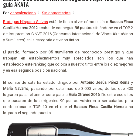
guía AKATA
Por
vinovalenciano
Sin comentarios
Bodegas Hispano Suizas
está de fiesta al ver cómo su tinto
Bassus Finca
Casilla Herrera 2012
acaba de conseguir
96 puntos
situándose en el TOP 2
de los premios CINVE 2016 (Concurso Internacional de Vinos AkataVinos
y Sumilleres) en la categoría de vinos tintos.
El jurado, formado por
35 sumilleres
de reconocido prestigio y que
trabajan en establecimientos muy apreciados son los que han
establecido este ránking que coloca a nuestro tinto entre los diez mejores
y en esa segunda posición nacional.
El comité de cata ha estado dirigido por
Antonio Jesús Pérez Reina
y
María Navarro
, pasando por cata más de 3.000 vinos, de los que 400
lograron pasar el primer corte para la
Guía Xtreme 2016
. De entre esos, los
que pasaron de los exigentes 90 puntos volvieron a ser catados para
confeccionar el TOP 10 en el que el
Bassus Finca Casilla Herrera
ha
logrado el segundo puesto.