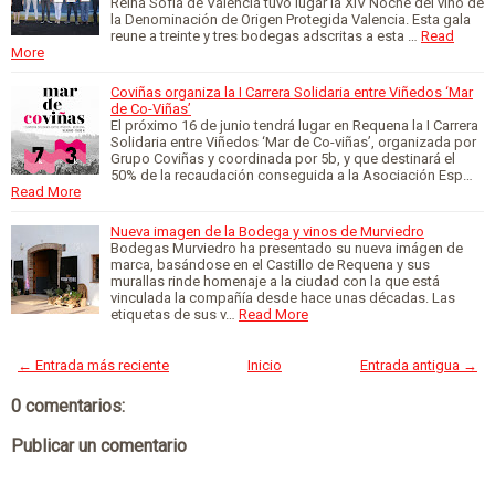
Reina Sofía de Valencia tuvo lugar la XIV Noche del vino de
la Denominación de Origen Protegida Valencia. Esta gala
reune a treinte y tres bodegas adscritas a esta …
Read
More
Coviñas organiza la I Carrera Solidaria entre Viñedos ‘Mar
de Co-Viñas’
El próximo 16 de junio tendrá lugar en Requena la I Carrera
Solidaria entre Viñedos ‘Mar de Co-viñas’, organizada por
Grupo Coviñas y coordinada por 5b, y que destinará el
50% de la recaudación conseguida a la Asociación Esp…
Read More
Nueva imagen de la Bodega y vinos de Murviedro
Bodegas Murviedro ha presentado su nueva imágen de
marca, basándose en el Castillo de Requena y sus
murallas rinde homenaje a la ciudad con la que está
vinculada la compañía desde hace unas décadas. Las
etiquetas de sus v…
Read More
← Entrada más reciente
Inicio
Entrada antigua →
0 comentarios:
Publicar un comentario