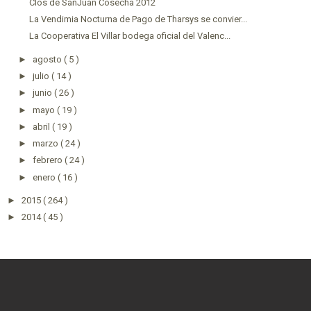
Clos de SanJuan Cosecha 2012
La Vendimia Nocturna de Pago de Tharsys se convier...
La Cooperativa El Villar bodega oficial del Valenc...
►
agosto
( 5 )
►
julio
( 14 )
►
junio
( 26 )
►
mayo
( 19 )
►
abril
( 19 )
►
marzo
( 24 )
►
febrero
( 24 )
►
enero
( 16 )
►
2015
( 264 )
►
2014
( 45 )