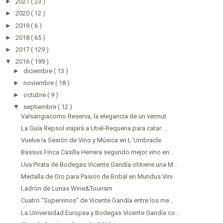
►
2021
( 23 )
►
2020
( 12 )
►
2019
( 6 )
►
2018
( 65 )
►
2017
( 129 )
▼
2016
( 199 )
►
diciembre
( 13 )
►
noviembre
( 18 )
►
octubre
( 9 )
▼
septiembre
( 12 )
Valsangiacomo Reserva, la elegancia de un vermut
La Guía Repsol viajará a Utiel-Requena para catar ...
Vuelve la Sesión de Vino y Música en L´Umbracle
Bassus Finca Casilla Herrera segundo mejor vino en...
Uva Pirata de Bodegas Vicente Gandía obtiene una M...
Medalla de Oro para Pasión de Bobal en Mundus Vini
Ladrón de Lunas Wine&Tourism
Cuatro “Supervinos” de Vicente Gandía entre los me...
La Universidad Europea y Bodegas Vicente Gandía co...