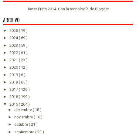
Javier Prats 2014. Con la tecnología de
Blogger
.
ARCHIVO
►
2025
( 19 )
►
2024
( 69 )
►
2023
( 59 )
►
2022
( 61 )
►
2021
( 23 )
►
2020
( 12 )
►
2019
( 6 )
►
2018
( 65 )
►
2017
( 129 )
►
2016
( 199 )
▼
2015
( 264 )
►
diciembre
( 18 )
►
noviembre
( 16 )
►
octubre
( 21 )
►
septiembre
( 23 )