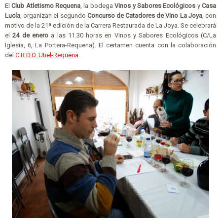
El
Club Atletismo Requena
, la bodega
Vinos y Sabores Ecológicos
y
Casa
Lucía
, organizan el segundo
Concurso de Catadores de Vino La Joya
, con
motivo de la 21ª edición de la Carrera Restaurada de La Joya. Se celebrará
el
24 de enero
a las 11.30 horas en Vinos y Sabores Ecológicos (C/La
Iglesia, 6, La Portera-Requena). El certamen cuenta con la colaboración
del
C.R.D.O. Utiel-Requena
.