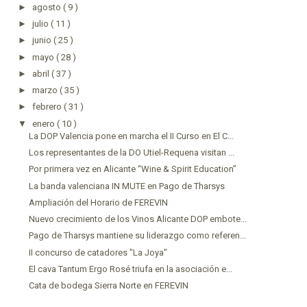
►
agosto
( 9 )
►
julio
( 11 )
►
junio
( 25 )
►
mayo
( 28 )
►
abril
( 37 )
►
marzo
( 35 )
►
febrero
( 31 )
▼
enero
( 10 )
La DOP Valencia pone en marcha el II Curso en El C...
Los representantes de la DO Utiel-Requena visitan ...
Por primera vez en Alicante “Wine & Spirit Education”
La banda valenciana IN MUTE en Pago de Tharsys
Ampliación del Horario de FEREVIN
Nuevo crecimiento de los Vinos Alicante DOP embote...
Pago de Tharsys mantiene su liderazgo como referen...
II concurso de catadores "La Joya"
El cava Tantum Ergo Rosé triufa en la asociación e...
Cata de bodega Sierra Norte en FEREVIN