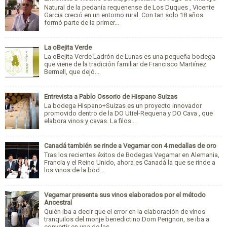
Natural de la pedanía requenense de Los Duques , Vicente
Garcia creció en un entorno rural. Con tan solo 18 años
formó parte de la primer...
La oBejita Verde
La oBejita Verde Ladrón de Lunas es una pequeña bodega
que viene de la tradición familiar de Francisco Martiínez
Bermell, que dejó...
Entrevista a Pablo Ossorio de Hispano Suizas
La bodega Hispano+Suizas es un proyecto innovador
promovido dentro de la DO Utiel-Requena y DO Cava , que
elabora vinos y cavas. La filos...
Canadá también se rinde a Vegamar con 4 medallas de oro
Tras los recientes éxitos de Bodegas Vegamar en Alemania,
Francia y el Reino Unido, ahora es Canadá la que se rinde a
los vinos de la bod...
Vegamar presenta sus vinos elaborados por el método
Ancestral
Quién iba a decir que el error en la elaboración de vinos
tranquilos del monje benedictino Dom Perignon, se iba a
convertir en una de las ...