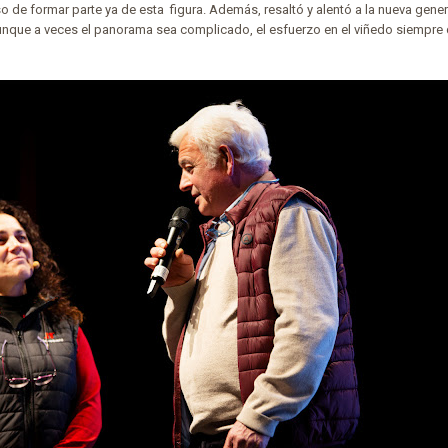
so de formar parte ya de esta figura. Además, resaltó y alentó a la nueva gene
aunque a veces el panorama sea complicado, el esfuerzo en el viñedo siempre