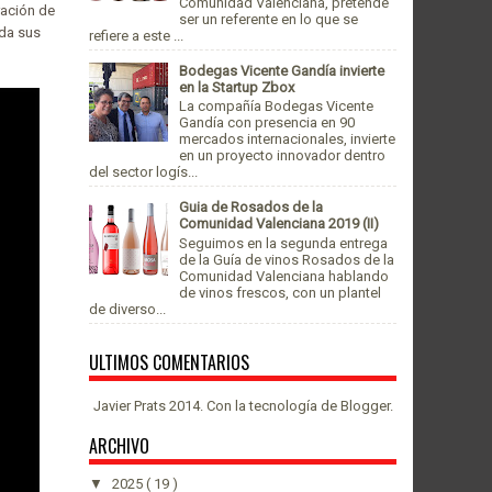
Comunidad Valenciana, pretende
ración de
ser un referente en lo que se
 da sus
refiere a este ...
Bodegas Vicente Gandía invierte
en la Startup Zbox
La compañía Bodegas Vicente
Gandía con presencia en 90
mercados internacionales, invierte
en un proyecto innovador dentro
del sector logís...
Guia de Rosados de la
Comunidad Valenciana 2019 (II)
Seguimos en la segunda entrega
de la Guía de vinos Rosados de la
Comunidad Valenciana hablando
de vinos frescos, con un plantel
de diverso...
ULTIMOS COMENTARIOS
Javier Prats 2014. Con la tecnología de
Blogger
.
ARCHIVO
▼
2025
( 19 )