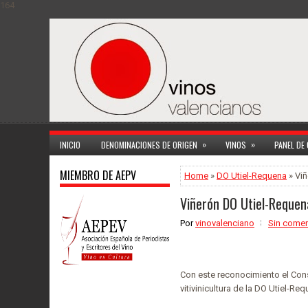
164
»
»
INICIO
DENOMINACIONES DE ORIGEN
VINOS
PANEL DE
MIEMBRO DE AEPV
Home
»
DO Utiel-Requena
» Viñ
Viñerón DO Utiel-Requena
Por
vinovalenciano
Sin comen
Con este reconocimiento el Cons
vitivinicultura de la DO Utiel-Req