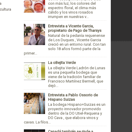
con más luz, los colores del
a
espectro floral, el clima más
cultura
cálido y los vinos rosados
irrumpen en nuestras v...
Entrevista a Vicente Garcia,
propietario de Pago de Tharsys
Natural de la pedanía requenense
de Los Duques , Vicente Garcia
creció en un entorno rural. Con tan
solo 18 años formó parte de la
primer...
La oBejita Verde
La oBejita Verde Ladrón de Lunas
es una pequeña bodega que
viene de la tradición familiar de
Francisco Martiínez Bermell, que
dejó...
Entrevista a Pablo Ossorio de
Hispano Suizas
La bodega Hispano+Suizas es un
proyecto innovador promovido
dentro de la DO Utiel-Requena y
DO Cava , que elabora vinos y
cavas. La filos...
Canadá también se rinde a