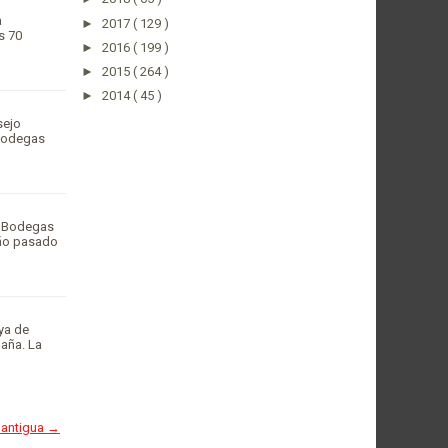
a
►
2017
( 129 )
s 70
►
2016
( 199 )
►
2015
( 264 )
►
2014
( 45 )
sejo
 bodegas
de Bodegas
año pasado
ya de
aña. La
 antigua →