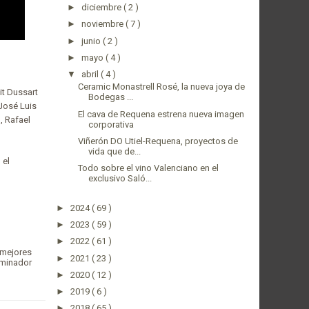
►
diciembre
( 2 )
►
noviembre
( 7 )
►
junio
( 2 )
►
mayo
( 4 )
▼
abril
( 4 )
Ceramic Monastrell Rosé, la nueva joya de
it Dussart
Bodegas ...
José Luis
El cava de Requena estrena nueva imagen
, Rafael
corporativa
Viñerón DO Utiel-Requena, proyectos de
vida que de...
 el
Todo sobre el vino Valenciano en el
exclusivo Saló...
►
2024
( 69 )
►
2023
( 59 )
►
2022
( 61 )
 mejores
►
2021
( 23 )
ominador
►
2020
( 12 )
►
2019
( 6 )
►
2018
( 65 )