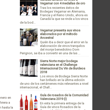
Vegamar con 4 medallas de oro
Tras los recientes éxitos de
Bodegas Vegamar en Alemania,
Francia y el Reino Unido, ahora es
Canadá la que se rinde a los vinos
de la bod...
Vegamar presenta sus vinos
elaborados por el método
Ancestral
Quién iba a decir que el error en la
elaboración de vinos tranquilos
del monje benedictino Dom
Perignon, se iba a convertir en una de las ...
Sierra Norte mejor bodega
valenciana en el Challenge
Internacional Du Vin de Burdeos
2018
Los vinos de Bodega Sierra Norte
han brillado en la última edición
de uno de los certámenes más relevantes a nivel
internacional, el Chall...
Guía de rosados de la Comunidad
onero en
Valenciana 2019 (I)
lviera a
En esta la primera entrega de la
Guía de vinos Rosados de la
n hasta la