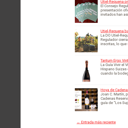
Utiel-Requena p
El Consejo Regul
presentación ofi
invitados han as
Utiel-Requena ba
La DO Utiel-Req
Regulador cierra
inscritas, lo qu
Tantum Ergo Vint
La Guía Vivir el
Hispano Suizas e
cuando la bode
Hoya de Cadenas 
Joan C. Martín, 
Cadenas Reserva
guía de “Los Su
← Entrada más reciente