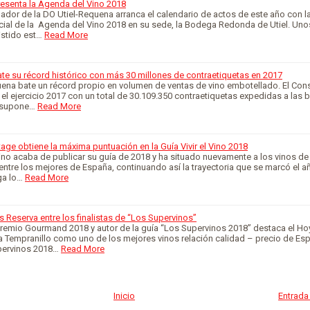
resenta la Agenda del Vino 2018
ador de la DO Utiel-Requena arranca el calendario de actos de este año con l
cial de la Agenda del Vino 2018 en su sede, la Bodega Redonda de Utiel. Uno
istido est…
Read More
te su récord histórico con más 30 millones de contraetiquetas en 2017
uena bate un récord propio en volumen de ventas de vino embotellado. El Con
 el ejercicio 2017 con un total de 30.109.350 contraetiquetas expedidas a las
e supone…
Read More
age obtiene la máxima puntuación en la Guía Vivir el Vino 2018
 Vino acaba de publicar su guía de 2018 y ha situado nuevamente a los vinos 
ntre los mejores de España, continuando así la trayectoria que se marcó el 
ga lo…
Read More
Reserva entre los finalistas de “Los Supervinos”
premio Gourmand 2018 y autor de la guía “Los Supervinos 2018” destaca el Ho
 Tempranillo como uno de los mejores vinos relación calidad – precio de Esp
pervinos 2018…
Read More
Inicio
Entrada