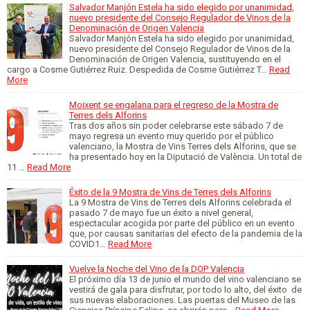
Salvador Manjón Estela ha sido elegido por unanimidad,
nuevo presidente del Consejo Regulador de Vinos de la
Denominación de Origen Valencia
Salvador Manjón Estela ha sido elegido por unanimidad,
nuevo presidente del Consejo Regulador de Vinos de la
Denominación de Origen Valencia, sustituyendo en el
cargo a Cosme Gutiérrez Ruiz. Despedida de Cosme Gutiérrez T…
Read
More
Moixent se engalana para el regreso de la Mostra de
Terres dels Alforins
Tras dos años sin poder celebrarse este sábado 7 de
mayo regresa un evento muy querido por el público
valenciano, la Mostra de Vins Terres dels Alforins, que se
ha presentado hoy en la Diputació de València. Un total de
11 …
Read More
Éxito de la 9 Mostra de Vins de Terres dels Alforins
La 9 Mostra de Vins de Terres dels Alforins celebrada el
pasado 7 de mayo fue un éxito a nivel general,
espectacular acogida por parte del público en un evento
que, por causas sanitarias del efecto de la pandemia de la
COVID1…
Read More
Vuelve la Noche del Vino de la DOP Valencia
El próximo día 13 de junio el mundo del vino valenciano se
vestirá de gala para disfrutar, por todo lo alto, del éxito de
sus nuevas elaboraciones. Las puertas del Museo de las