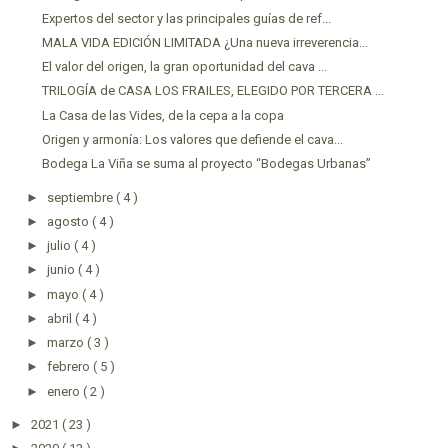
Expertos del sector y las principales guías de ref...
MALA VIDA EDICIÓN LIMITADA ¿Una nueva irreverencia...
El valor del origen, la gran oportunidad del cava ...
TRILOGÍA de CASA LOS FRAILES, ELEGIDO POR TERCERA ...
La Casa de las Vides, de la cepa a la copa
Origen y armonía: Los valores que defiende el cava...
Bodega La Viña se suma al proyecto “Bodegas Urbanas”
►
septiembre
( 4 )
►
agosto
( 4 )
►
julio
( 4 )
►
junio
( 4 )
►
mayo
( 4 )
►
abril
( 4 )
►
marzo
( 3 )
►
febrero
( 5 )
►
enero
( 2 )
►
2021
( 23 )