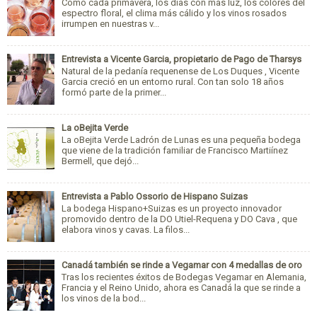
Como cada primavera, los días con más luz, los colores del
espectro floral, el clima más cálido y los vinos rosados
irrumpen en nuestras v...
Entrevista a Vicente Garcia, propietario de Pago de Tharsys
Natural de la pedanía requenense de Los Duques , Vicente
Garcia creció en un entorno rural. Con tan solo 18 años
formó parte de la primer...
La oBejita Verde
La oBejita Verde Ladrón de Lunas es una pequeña bodega
que viene de la tradición familiar de Francisco Martiínez
Bermell, que dejó...
Entrevista a Pablo Ossorio de Hispano Suizas
La bodega Hispano+Suizas es un proyecto innovador
promovido dentro de la DO Utiel-Requena y DO Cava , que
elabora vinos y cavas. La filos...
Canadá también se rinde a Vegamar con 4 medallas de oro
Tras los recientes éxitos de Bodegas Vegamar en Alemania,
Francia y el Reino Unido, ahora es Canadá la que se rinde a
los vinos de la bod...