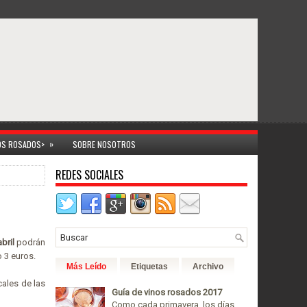
»
NOS ROSADOS>
SOBRE NOSOTROS
REDES SOCIALES
bril
podrán
 3 euros.
Más Leído
Etiquetas
Archivo
cales de las
Guía de vinos rosados 2017
Como cada primavera, los días