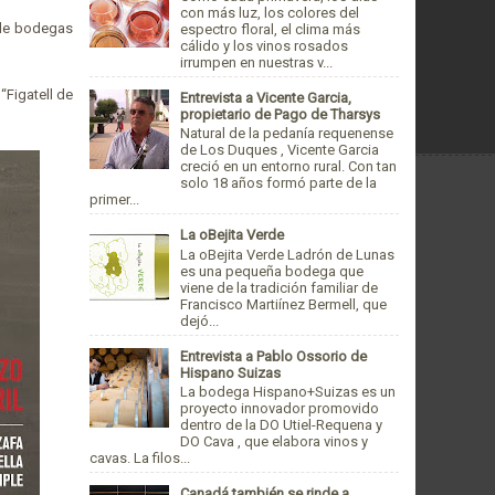
con más luz, los colores del
 de bodegas
espectro floral, el clima más
cálido y los vinos rosados
irrumpen en nuestras v...
“Figatell de
Entrevista a Vicente Garcia,
propietario de Pago de Tharsys
Natural de la pedanía requenense
de Los Duques , Vicente Garcia
creció en un entorno rural. Con tan
solo 18 años formó parte de la
primer...
La oBejita Verde
La oBejita Verde Ladrón de Lunas
es una pequeña bodega que
viene de la tradición familiar de
Francisco Martiínez Bermell, que
dejó...
Entrevista a Pablo Ossorio de
Hispano Suizas
La bodega Hispano+Suizas es un
proyecto innovador promovido
dentro de la DO Utiel-Requena y
DO Cava , que elabora vinos y
cavas. La filos...
Canadá también se rinde a