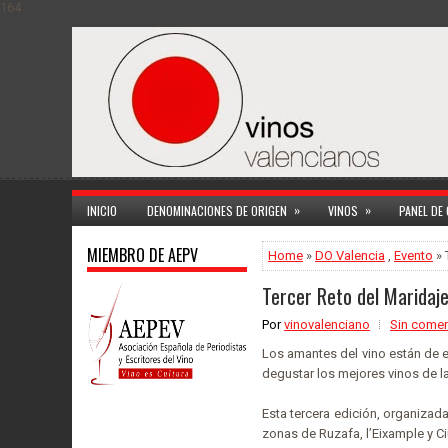
164
»
»
INICIO
DENOMINACIONES DE ORIGEN
VINOS
PANEL DE
MIEMBRO DE AEPV
Home
»
DO Valencia
,
Evento
» 
Tercer Reto del Maridaj
Por
vinovalenciano
Sin comen
Los amantes del vino están de 
degustar los mejores vinos de l
Esta tercera edición, organizad
zonas de Ruzafa, l’Eixample y Ciu