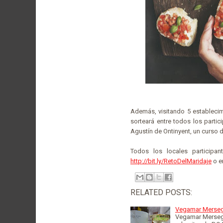
Además, visitando 5 establecimi
sorteará entre todos los part
Agustín de Ontinyent, un curso 
Todos los locales participan
http://bit.ly/RetoDelMaridaje
o en
RELATED POSTS:
Vegamar Merseg
Vegamar Mersegu