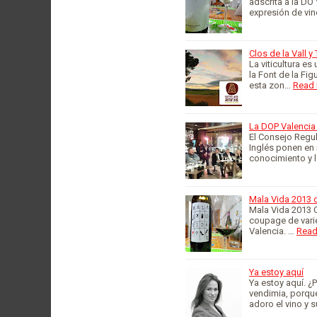
adscrita a la DO
expresión de vi
Clos de la Vall y
La viticultura es
la Font de la Fi
esta zon…
Read
La DOP Valencia 
El Consejo Regul
Inglés ponen en
conocimiento y 
Mala Vida 2013 
Mala Vida 2013 
coupage de vari
Valencia. …
Read
Ya estoy aquí
Ya estoy aquí. ¿
vendimia, porque
adoro el vino y 