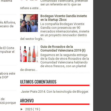
la máxima
Comunidad Valenciana, pretende
ser un referente en lo que se
refiere a este ...
Bodegas Vicente Gandía invierte
en la Startup Zbox
ls Alforins,
La compañía Bodegas Vicente
 secano de
Gandía con presencia en 90
mercados internacionales, invierte
en un proyecto innovador dentro
del sector logís...
Guia de Rosados de la
e El Corte
Comunidad Valenciana 2019 (II)
mpulsar el
Seguimos en la segunda entrega
de la Guía de vinos Rosados de la
Comunidad Valenciana hablando
de vinos frescos, con un plantel
de diverso...
labora este
la DOP
ULTIMOS COMENTARIOS
Javier Prats 2014. Con la tecnología de
Blogger
.
a de
ARCHIVO
uizá porque
►
2025
( 19 )