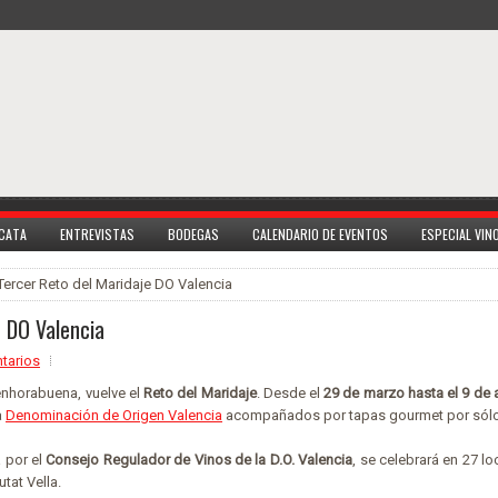
 CATA
ENTREVISTAS
BODEGAS
CALENDARIO DE EVENTOS
ESPECIAL VI
Tercer Reto del Maridaje DO Valencia
e DO Valencia
tarios
enhorabuena, vuelve el
Reto del Maridaje
. Desde el
29 de marzo hasta el 9 de a
a
Denominación de Origen Valencia
acompañados por tapas gourmet por sólo
a por el
Consejo Regulador de Vinos de la D.O. Valencia
, se celebrará en 27 lo
tat Vella.