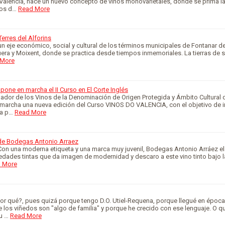
 Valencia, nace un nuevo concepto de vinos monovarietales, donde se prima 
nos d…
Read More
 Terres del Alforins
 un eje económico, social y cultural de los términos municipales de Fontanar de
guera y Moixent, donde se practica desde tiempos inmemoriales. La tierras de
 More
pone en marcha el II Curso en El Corte Inglés
ador de los Vinos de la Denominación de Origen Protegida y Ámbito Cultural d
 marcha una nueva edición del Curso VINOS DO VALENCIA, con el objetivo de i
la p…
Read More
de Bodegas Antonio Arraez
Con una moderna etiqueta y una marca muy juvenil, Bodegas Antonio Arráez e
edades tintas que da imagen de modernidad y descaro a este vino tinto bajo 
 More
Por qué?, pues quizá porque tengo D.O. Utiel-Requena, porque llegué en époc
 los viñedos son "algo de familia" y porque he crecido con ese lenguaje. O q
su …
Read More