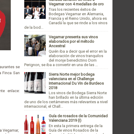
Vegamar con 4 medallas de oro
Tras los recientes éxitos de
Bodegas Vegamar en Alemania,
Francia y el Reino Unido, ahora es
Canadá la que se rinde a los vinos
de la bod...
Vegamar presenta sus vinos
elaborados por el método
Ancestral
Quién iba a decir que el error en la
elaboración de vinos tranquilos
del monje benedictino Dom
Perignon, se iba a convertir en una de las ...
taurantes se
a Finca San
Sierra Norte mejor bodega
valenciana en el Challenge
Internacional Du Vin de Burdeos
2018
te enlace:
Los vinos de Bodega Sierra Norte
han brillado en la última edición
de uno de los certámenes más relevantes a nivel
internacional, el Chall...
Guía de rosados de la Comunidad
Valenciana 2019 (I)
En esta la primera entrega de la
a Vegamar,
Guía de vinos Rosados de la