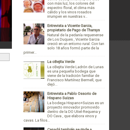
con más luz, los colores del
espectro floral, el clima más
cálido y los vinos rosados
irrumpen en nuestras v...
Entrevista a Vicente Garcia,
propietario de Pago de Tharsys
Natural de la pedanía requenense
de Los Duques , Vicente Garcia
creció en un entorno rural. Con tan
solo 18 años formó parte de la
primer...
La oBejita Verde
La oBejita Verde Ladrón de Lunas
es una pequeña bodega que
viene de la tradición familiar de
Francisco Martiínez Bermell, que
dejó...
Entrevista a Pablo Ossorio de
Hispano Suizas
La bodega Hispano+Suizas es un
proyecto innovador promovido
dentro de la DO Utiel-Requena y
DO Cava , que elabora vinos y
cavas. La filos...
Canadá también se rinde a