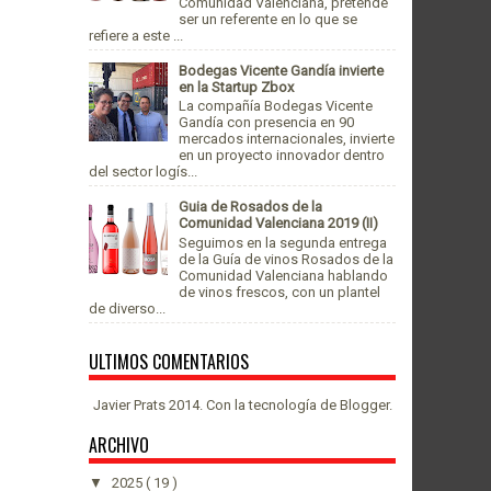
Comunidad Valenciana, pretende
ser un referente en lo que se
refiere a este ...
Bodegas Vicente Gandía invierte
en la Startup Zbox
La compañía Bodegas Vicente
Gandía con presencia en 90
mercados internacionales, invierte
en un proyecto innovador dentro
del sector logís...
Guia de Rosados de la
Comunidad Valenciana 2019 (II)
Seguimos en la segunda entrega
de la Guía de vinos Rosados de la
Comunidad Valenciana hablando
de vinos frescos, con un plantel
de diverso...
ULTIMOS COMENTARIOS
Javier Prats 2014. Con la tecnología de
Blogger
.
ARCHIVO
▼
2025
( 19 )