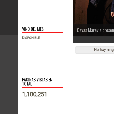
VINO DEL MES
Cavas Marevia presen
DISPONIBLE
1
2
3
4
5
6
No hay ning
PÁGINAS VISTAS EN
TOTAL
1,100,251