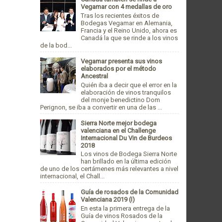
Vegamar con 4 medallas de oro
Tras los recientes éxitos de
Bodegas Vegamar en Alemania,
Francia y el Reino Unido, ahora es
Canadá la que se rinde a los vinos
de la bod...
Vegamar presenta sus vinos
elaborados por el método
Ancestral
Quién iba a decir que el error en la
elaboración de vinos tranquilos
del monje benedictino Dom
Perignon, se iba a convertir en una de las ...
Sierra Norte mejor bodega
valenciana en el Challenge
Internacional Du Vin de Burdeos
2018
Los vinos de Bodega Sierra Norte
han brillado en la última edición
de uno de los certámenes más relevantes a nivel
internacional, el Chall...
Guía de rosados de la Comunidad
Valenciana 2019 (I)
En esta la primera entrega de la
Guía de vinos Rosados de la