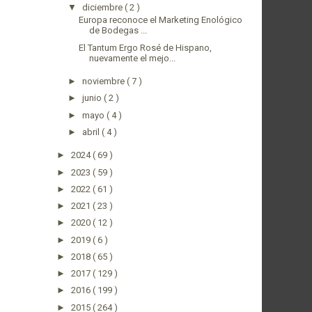
▼
diciembre
( 2 )
Europa reconoce el Marketing Enológico
de Bodegas ...
El Tantum Ergo Rosé de Hispano,
nuevamente el mejo...
►
noviembre
( 7 )
►
junio
( 2 )
►
mayo
( 4 )
►
abril
( 4 )
►
2024
( 69 )
►
2023
( 59 )
►
2022
( 61 )
►
2021
( 23 )
►
2020
( 12 )
►
2019
( 6 )
►
2018
( 65 )
►
2017
( 129 )
►
2016
( 199 )
►
2015
( 264 )