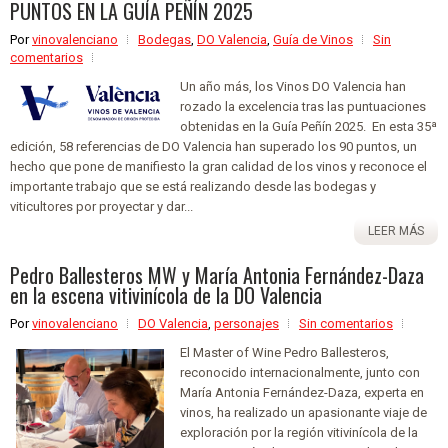
PUNTOS EN LA GUÍA PEÑÍN 2025
Por
vinovalenciano
Bodegas
,
DO Valencia
,
Guía de Vinos
Sin
comentarios
Un año más, los Vinos DO Valencia han
rozado la excelencia tras las puntuaciones
obtenidas en la Guía Peñín 2025. En esta 35ª
edición, 58 referencias de DO Valencia han superado los 90 puntos, un
hecho que pone de manifiesto la gran calidad de los vinos y reconoce el
importante trabajo que se está realizando desde las bodegas y
viticultores por proyectar y dar...
LEER MÁS
Pedro Ballesteros MW y María Antonia Fernández-Daza
en la escena vitivinícola de la DO Valencia
Por
vinovalenciano
DO Valencia
,
personajes
Sin comentarios
El Master of Wine Pedro Ballesteros,
reconocido internacionalmente, junto con
María Antonia Fernández-Daza, experta en
vinos, ha realizado un apasionante viaje de
exploración por la región vitivinícola de la