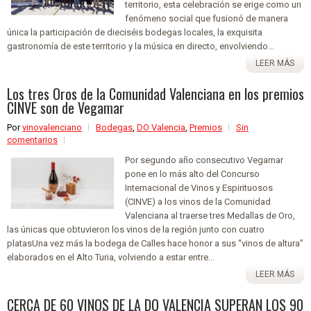
territorio, esta celebración se erige como un
fenómeno social que fusionó de manera
única la participación de dieciséis bodegas locales, la exquisita
gastronomía de este territorio y la música en directo, envolviendo...
LEER MÁS
Los tres Oros de la Comunidad Valenciana en los premios
CINVE son de Vegamar
Por
vinovalenciano
Bodegas
,
DO Valencia
,
Premios
Sin
comentarios
Por segundo año consecutivo Vegamar
pone en lo más alto del Concurso
Internacional de Vinos y Espirituosos
(CINVE) a los vinos de la Comunidad
Valenciana al traerse tres Medallas de Oro,
las únicas que obtuvieron los vinos de la región junto con cuatro
platasUna vez más la bodega de Calles hace honor a sus “vinos de altura”
elaborados en el Alto Turia, volviendo a estar entre...
LEER MÁS
CERCA DE 60 VINOS DE LA DO VALENCIA SUPERAN LOS 90