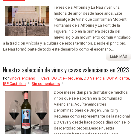
Terres dels Alforins y La Nau viven una
historia de amor desde hace años. Este
‘Paisatge de Vins’ que conforman Moixent,
Fontanars dels Alforins y La Font de la
Figuera inició en la primera década del
nuevo siglo un movimiento común vinculado
a la tradición vinícola y la cultura de estos territorios. Desde el principio,
La Nau formó parte de todo este desarrollo como el escenario...
LEER MÁS
Nuestra selección de vinos y cavas valencianos en 2023
Por
vinovalenciano
Cava
,
DO Utiel-Requena
,
DO Valencia
,
DOP Alicante
,
IGP Castellon
Sin comentarios
Doce meses dan para disfrutar de muchos
vinos que se elaboran en la Comunidad
Valenciana. Aquí tenemos tres
Denominaciones de Origen, una IGP y
Requena como representante de la nacional
DO Cava y desde hace pocos días con sello
de identidad propio.Desde nuestra