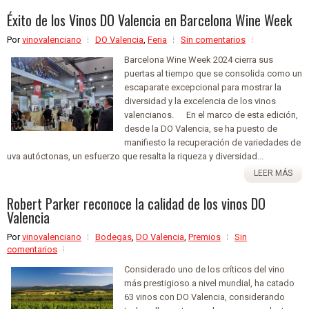
Éxito de los Vinos DO Valencia en Barcelona Wine Week
Por
vinovalenciano
DO Valencia
,
Feria
Sin comentarios
Barcelona Wine Week 2024 cierra sus
puertas al tiempo que se consolida como un
escaparate excepcional para mostrar la
diversidad y la excelencia de los vinos
valencianos. En el marco de esta edición,
desde la DO Valencia, se ha puesto de
manifiesto la recuperación de variedades de
uva autóctonas, un esfuerzo que resalta la riqueza y diversidad...
LEER MÁS
Robert Parker reconoce la calidad de los vinos DO
Valencia
Por
vinovalenciano
Bodegas
,
DO Valencia
,
Premios
Sin
comentarios
Considerado uno de los críticos del vino
más prestigioso a nivel mundial, ha catado
63 vinos con DO Valencia, considerando