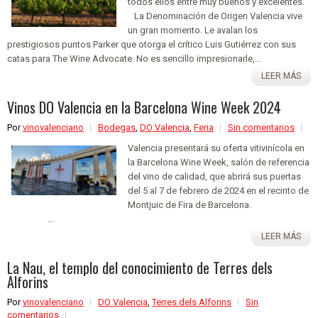
todos ellos entre muy buenos y excelentes.
La Denominación de Origen Valencia vive
un gran momento. Le avalan los
prestigiosos puntos Parker que otorga el crítico Luis Gutiérrez con sus
catas para The Wine Advocate. No es sencillo impresionarle,...
LEER MÁS
Vinos DO Valencia en la Barcelona Wine Week 2024
Por
vinovalenciano
Bodegas
,
DO Valencia
,
Feria
Sin comentarios
Valencia presentará su oferta vitivinícola en
la Barcelona Wine Week, salón de referencia
del vino de calidad, que abrirá sus puertas
del 5 al 7 de febrero de 2024 en el recinto de
Montjuic de Fira de Barcelona.
...
LEER MÁS
La Nau, el templo del conocimiento de Terres dels
Alforins
Por
vinovalenciano
DO Valencia
,
Terres dels Alforins
Sin
comentarios