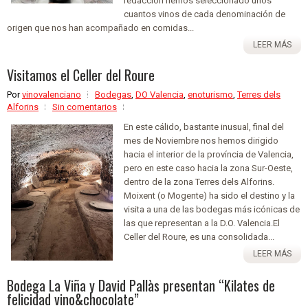
redacción hemos seleccionado unos
cuantos vinos de cada denominación de
origen que nos han acompañado en comidas...
LEER MÁS
Visitamos el Celler del Roure
Por
vinovalenciano
Bodegas
,
DO Valencia
,
enoturismo
,
Terres dels
Alforins
Sin comentarios
En este cálido, bastante inusual, final del
mes de Noviembre nos hemos dirigido
hacia el interior de la província de Valencia,
pero en este caso hacia la zona Sur-Oeste,
dentro de la zona Terres dels Alforins.
Moixent (o Mogente) ha sido el destino y la
visita a una de las bodegas más icónicas de
las que representan a la D.O. Valencia.El
Celler del Roure, es una consolidada...
LEER MÁS
Bodega La Viña y David Pallàs presentan “Kilates de
felicidad vino&chocolate”