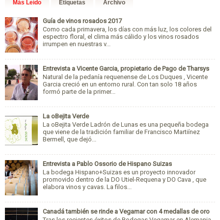
Más Leído
Etiquetas
Archivo
Guía de vinos rosados 2017
Como cada primavera, los días con más luz, los colores del
espectro floral, el clima más cálido y los vinos rosados
irrumpen en nuestras v...
Entrevista a Vicente Garcia, propietario de Pago de Tharsys
Natural de la pedanía requenense de Los Duques , Vicente
Garcia creció en un entorno rural. Con tan solo 18 años
formó parte de la primer...
La oBejita Verde
La oBejita Verde Ladrón de Lunas es una pequeña bodega
que viene de la tradición familiar de Francisco Martiínez
Bermell, que dejó...
Entrevista a Pablo Ossorio de Hispano Suizas
La bodega Hispano+Suizas es un proyecto innovador
promovido dentro de la DO Utiel-Requena y DO Cava , que
elabora vinos y cavas. La filos...
Canadá también se rinde a Vegamar con 4 medallas de oro
Tras los recientes éxitos de Bodegas Vegamar en Alemania,